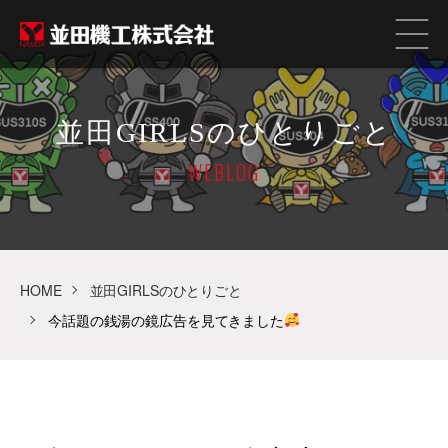
並田GIRLSのひとりごと
WEBLOG
HOME
並田GIRLSのひとりごと
今話題の銭湯の鏡広告を見てきました