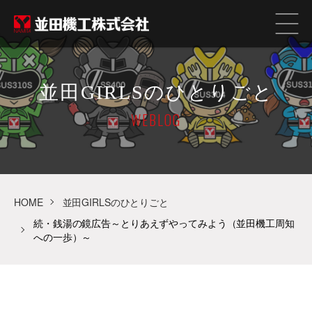
並田GIRLSのひとりごと
WEBLOG
HOME
並田GIRLSのひとりごと
続・銭湯の鏡広告～とりあえずやってみよう（並田機工周知
への一歩）～