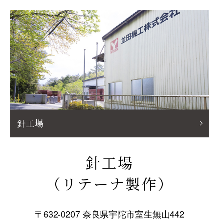
針工場
針工場
（リテーナ製作）
〒632-0207 奈良県宇陀市室生無山442