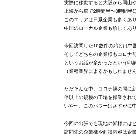
実際に移動すると大阪から岡山
上海から車で2時間半〜3時間半
このエリアは日系企業も多くあ
中国のローカル企業も珍しくあ
今回訪問した10数件の殆どは中
そしてどちらの企業様もコロナ
というお話が多かったという印
（業種業界によるかもしれませ
ただそんな中、コロナ禍の間に
倍以上の規模の工場を操業されて
いや〜、このパワーはさすがに
今回の出張でも現地の皆様には
訪問先の企業様や商談内容は企業