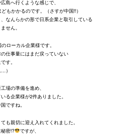
や広島へ行くような感じで、
ほどもかかるのです。（さすが中国!!）
り、なんらかの形で日系企業と取引している
りません。
国のローカル企業様です。
前の仕事量にはまだ戻っていない
象です。
ん…）
新工場の準備を進め、
いる企業様が2件ありました。
中国ですね。
とても親切に迎え入れてくれました。
秘密!?
ですが、