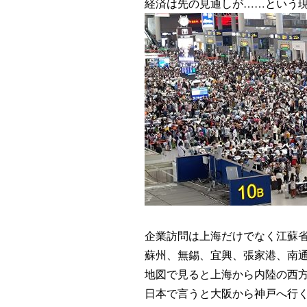
経済は先の見通しが……という
企業訪問は上海だけでなく江蘇
蘇州、無錫、宜興、張家港、南
地図で見ると上海から内陸の西
日本で言うと大阪から神戸へ行