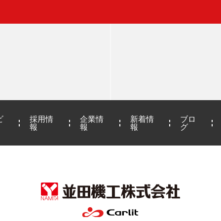
ビ
採用情
企業情
新着情
ブロ
報
報
報
グ