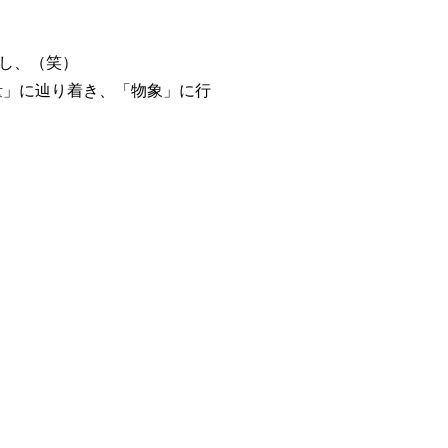
すし、（笑）
量」に辿り着き、「物象」に行