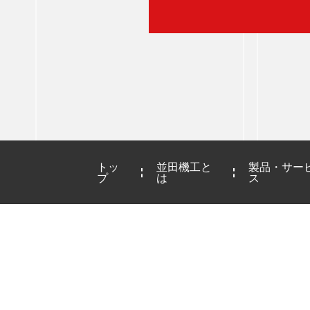
トッ
並田機工と
製品・サー
プ
は
ス