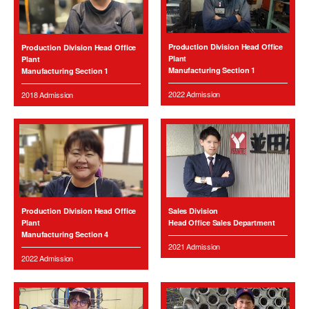
Production Division Head Office
Production Division Head Office
Plant
Plant
Manufacturing Section 1
Manufacturing Section 1
2022 Admission
2018 Admission
Production Division Head Office
Sales Division
Plant
Head Office Sales Department
Manufacturing Section 4
2021 Admission
2022 Admission