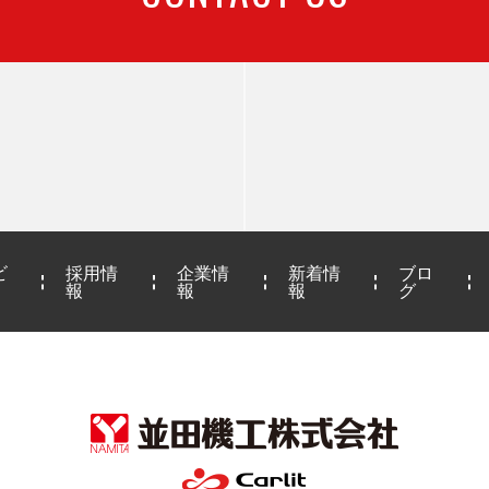
ビ
採用情
企業情
新着情
ブロ
報
報
報
グ