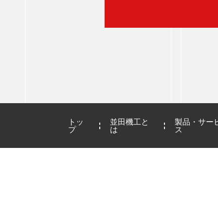
トッ
並田機工と
製品・サー
プ
は
ス