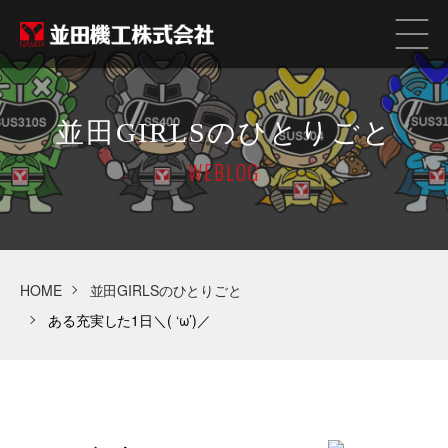
並田GIRLSのひとりごと
WEBLOG
HOME
並田GIRLSのひとりごと
ある充実した1日＼( ‘ω’)／