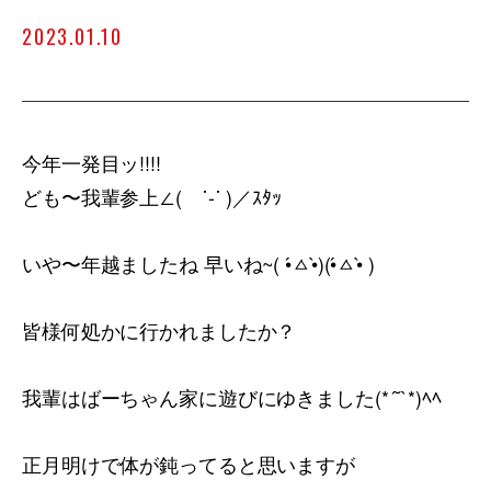
2023.01.10
今年一発目ッ!!!!
ども〜我輩参上∠( ˙-˙ )／ｽﾀｯ
いや〜年越ましたね 早いね~( •́ㅿ•̀)(•́ㅿ•̀ )
皆様何処かに行かれましたか？
我輩はばーちゃん家に遊びにゆきました(*´˘`*)ﾍﾍ
正月明けで体が鈍ってると思いますが