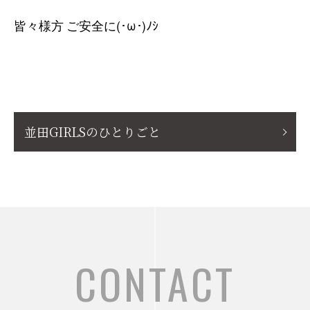
皆々様方 ご安全に(･ω･)ﾉｼ
並田GIRLSのひとりごと
CONTACT